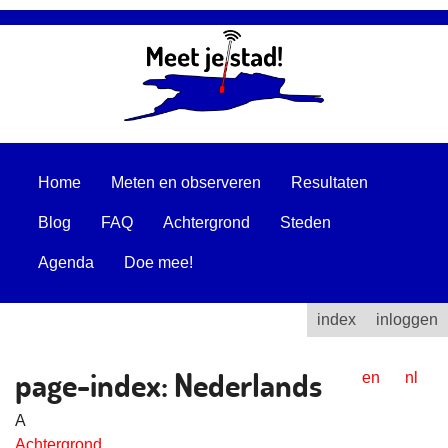
Home
Meten en observeren
Resultaten
Blog
FAQ
Achtergrond
Steden
Agenda
Doe mee!
index
inloggen
page-index: Nederlands
en
nl
A
Achtergrond