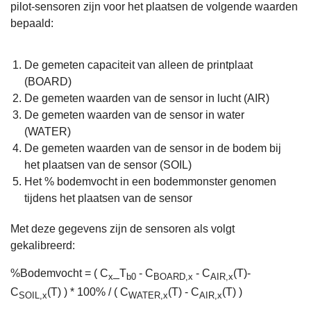
pilot-sensoren zijn voor het plaatsen de volgende waarden
bepaald:
De gemeten capaciteit van alleen de printplaat
(BOARD)
De gemeten waarden van de sensor in lucht (AIR)
De gemeten waarden van de sensor in water
(WATER)
De gemeten waarden van de sensor in de bodem bij
het plaatsen van de sensor (SOIL)
Het % bodemvocht in een bodemmonster genomen
tijdens het plaatsen van de sensor
Met deze gegevens zijn de sensoren als volgt
gekalibreerd:
%Bodemvocht = ( C
_T
- C
- C
(T)-
x
b0
BOARD,x
AIR,x
C
(T) ) * 100% / ( C
(T) - C
(T) )
SOIL,x
WATER,x
AIR,x