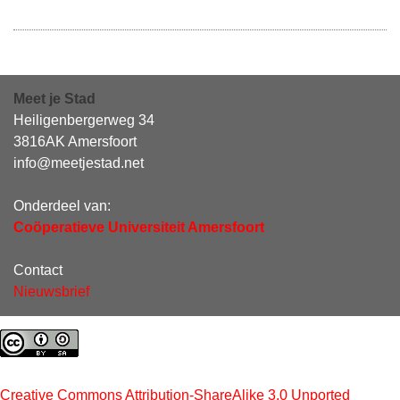
Meet je Stad
Heiligenbergerweg 34
3816AK Amersfoort
info@meetjestad.net
Onderdeel van:
Coöperatieve Universiteit Amersfoort
Contact
Nieuwsbrief
Creative Commons Attribution-ShareAlike 3.0 Unported