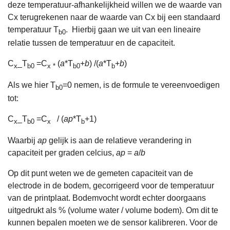
deze temperatuur-afhankelijkheid willen we de waarde van
Cx terugrekenen naar de waarde van Cx bij een standaard
temperatuur T
. Hierbij gaan we uit van een lineaire
b0
relatie tussen de temperatuur en de capaciteit.
C
_T
=C
(
a
*T
+
b
) /(
a
*T
+
b
)
x
b0
x *
b0
b
Als we hier T
=0 nemen, is de formule te vereenvoedigen
b0
tot:
C
_T
=C
/ (
ap
*T
+1)
x
b0
x
b
Waarbij
ap
gelijk is aan de relatieve verandering in
capaciteit per graden celcius,
ap
=
a
/
b
Op dit punt weten we de gemeten capaciteit van de
electrode in de bodem, gecorrigeerd voor de temperatuur
van de printplaat. Bodemvocht wordt echter doorgaans
uitgedrukt als % (volume water / volume bodem). Om dit te
kunnen bepalen moeten we de sensor kalibreren. Voor de