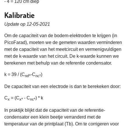
- 4 = 120 cm diep
Kalibratie
Update op 12-05-2021
Om de capaciteit van de bodem-elektroden te krijgen (in
PicoFarad), moeten we de gemeten waarden verminderen
met de capaciteit van het meetcircuit en vermenigvuldigen
met de k-waarde van het circuit. De k-waarde kunnen we
berekenen met behulp van de referentie condensator.
k = 39 / (C
-C
)
ref*
nc*
De capaciteit van een electrode is dan te berekeken door:
C
= (C
- C
) * k
x
x*
nc*
In praktijk blijkt dat de capaciteit van de referentie-
condensator een klein beetje verranderd met de
temperatuur van de printplaat (Tb). Om te corrigeren voor