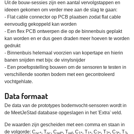
Uit de bouw-sessies zijn een aantal vervolgstappen en
ideeen gekomen om verder mee aan de slag te gaan:
- Flat cable connector op PCB plaatsen zodat flat cable
eenvoudig gekoppeld kan worden
- Een flex PCB ontwerpen die op de binnenbuis geplakt
kan worden en er dus geen draden meer hoeven te worden
gedrukt
- Binnenbuis helemaal voorzien van kopertape en hierin
banen snijden met bijv. de vinylsnijder
- Een proefopstelling bouwen om de sensoren te testen in
verschillende soorten bodem met een gecontroleerd
vochtgehlate.
Data formaat
De data van de prototypes bodemvocht-sensoren wordt in
de MeetJeStad database opgeslagen in het 'Extra' veld.
De waarden zijn gescheiden met een comma en staan in
de volgorde: C
, T
, C
, T
, C
, T
, C
, T
, C
, T
,
nc*
nc
ref*
ref
1*
1*
2*
2*
3*
3