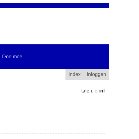
Doe mee!
index
inloggen
talen:
en
nl