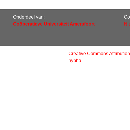
Onderdeel van:
Co
Coöperatieve Universiteit Amersfoort
Ni
Creative Commons Attribution
hypha