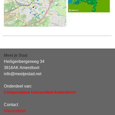
Meet je Stad
Heiligenbergerweg 34
3816AK Amersfoort
info@meetjestad.net
Onderdeel van:
Coöperatieve Universiteit Amersfoort
Contact
Nieuwsbrief