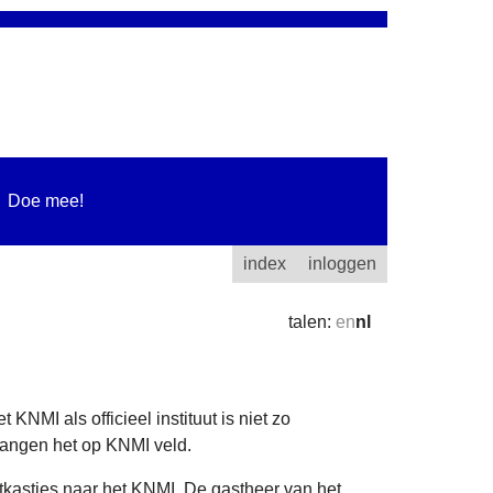
Doe mee!
index
inloggen
talen:
en
nl
NMI als officieel instituut is niet zo
hangen het op KNMI veld.
tkastjes naar het KNMI. De gastheer van het