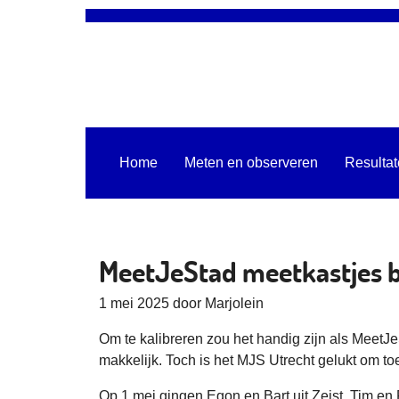
Home
Meten en observeren
Resulta
MeetJeStad meetkastjes b
1 mei 2025 door Marjolein
Om te kalibreren zou het handig zijn als MeetJe
makkelijk. Toch is het MJS Utrecht gelukt om 
Op 1 mei gingen Egon en Bart uit Zeist, Tim en