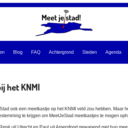
ten
Blog
FAQ
Achtergrond
Steden
Agenda
ij het KNMI
Stad ook een meetkastje op het KNMI veld zou hebben. Maar het K
toestemming te krijgen om MeetJeStad meetkastjes te mogen op
 René uit Utrecht en Paul uit Amersfoort gewapend met hun mee