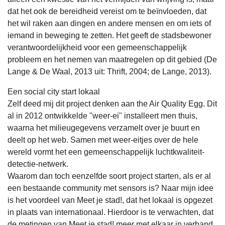
dat het ook de bereidheid vereist om te beïnvloeden, dat
het wil raken aan dingen en andere mensen en om iets of
iemand in beweging te zetten. Het geeft de stadsbewoner
verantwoordelijkheid voor een gemeenschappelijk
probleem en het nemen van maatregelen op dit gebied (De
Lange & De Waal, 2013 uit: Thrift, 2004; de Lange, 2013).
Een social city start lokaal
Zelf deed mij dit project denken aan the Air Quality Egg. Dit
al in 2012 ontwikkelde "weer-ei" installeert men thuis,
waarna het milieugegevens verzamelt over je buurt en
deelt op het web. Samen met weer-eitjes over de hele
wereld vormt het een gemeenschappelijk luchtkwaliteit-
detectie-netwerk.
Waarom dan toch eenzelfde soort project starten, als er al
een bestaande community met sensors is? Naar mijn idee
is het voordeel van Meet je stad!, dat het lokaal is opgezet
in plaats van internationaal. Hierdoor is te verwachten, dat
de metingen van Meet je stad! meer met elkaar in verband