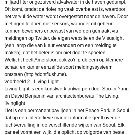
miljard liter ongezuiverd afvalwater in de haven gedumpt.
Dit komt, omdat de riolering vaak overbelast is, waardoor
het vervuilde water wordt overgestort naar de haven. Door
metingen te doen met sensors, wanneer dit gebeurt
kunnen bewoners er bewust van worden gemaakt via
meldingen op Twitter, de eigen website en de Visualight
(een lamp die van kleur verandert om een melding te
maken), dat het beter is om niet door te spoelen.
Wellicht heeft Amersfoort ook zo'n probleem op kleinere
schaal en kan er eenzelfde soort meldingssysteem
ontstaan (http://dontflush.me).
voorbeeld 2 - Living Light
Living Light is een kunstwerk ontworpen door Soo-in Yang
en David Benjamin van architectenbureau The Living.
livinglight
Het is een permanent paviljoen in het Peace Park in Seoul,
dat op een interactieve manier informatie geeft over de
luchtvervuiling in de verschillende wijken van Seoul. Elk
paneel vormt een wijk, die oplicht op volgorde van beste