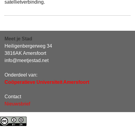
satellietverbinding.
Meet je Stad
Heiligenbergerweg 34
3816AK Amersfoort
info@meetjestad.net
Onderdeel van:
Coöperatieve Universiteit Amersfoort
Contact
Nieuwsbrief