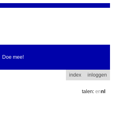
Doe mee!
index
inloggen
talen:
en
nl