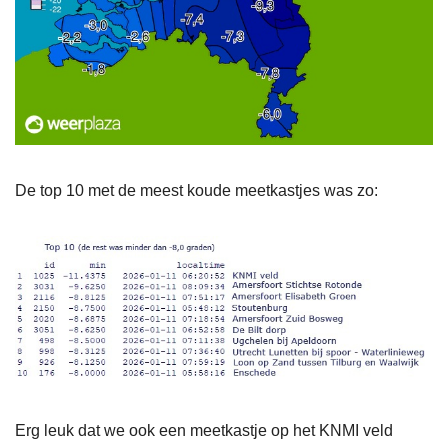
De top 10 met de meest koude meetkastjes was zo:
Erg leuk dat we ook een meetkastje op het KNMI veld