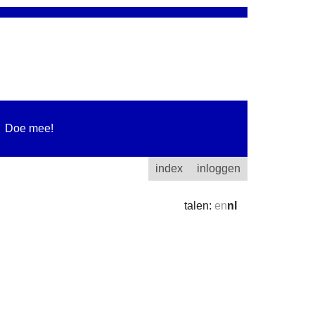
Doe mee!
index
inloggen
talen:
en
nl