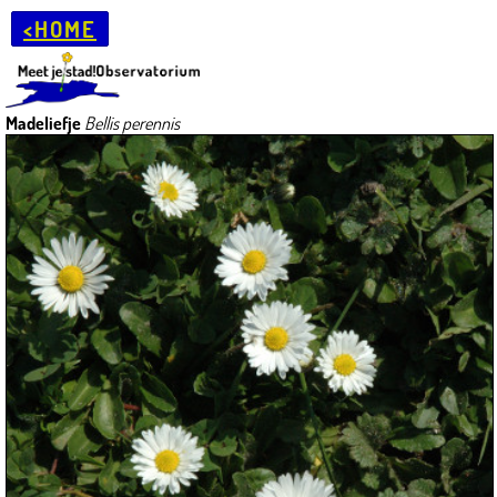
<HOME
Madeliefje
Bellis perennis