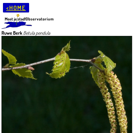
<HOME
Ruwe Berk
Betula pendula