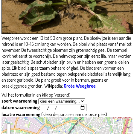
Weegbree wordt een 10 tot 50 cm grote plant. De bloeiwijze is een aar die
rolrond is en 10-15 cm lang kan worden. De bloei vind plaats vanaf mei tot
november. De tweeslachtige bloemen zijn groenachtig geel. De stempel
komt het eerst te voorschijn. De helmknoppen zijn eerst lila, maar worden
later geelachtig. De schutbladen zijn bruin en hebben een groene kiel en
spits. Elk blad is spaarzaam behaard of glad. De bladeren vormen een
bladrozet en zijn goed bestand tegen belopende bladsteel is tamelijk lang
en sterk geribbeld. De plant groeit voor in bermen, gazons en
braakliggende gronden. Wikipedia:
Grote Weegbree
.
Vul het formulier in en klik op 'verzend'.
soort waarneming
datum waarneming
locatie waarneming
(sleep de punaise naar de juiste plek)