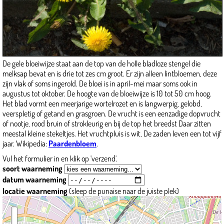
De gele bloeiwijze staat aan de top van de holle bladloze stengel die
melksap bevat en is drie tot zes cm groot. Er zijn alleen lintbloemen, deze
zijn vlak of soms ingerold. De bloei is in april-mei maar soms ook in
augustus tot oktober. De hoogte van de bloeiwijze is 10 tot 50 cm hoog.
Het blad vormt een meerjarige wortelrozet en is langwerpig, gelobd,
veerspletig of getand en grasgroen. De vrucht is een eenzadige dopvrucht
of nootje, rood bruin of strokleurig en bij de top het breedst Daar zitten
meestal kleine stekeltjes. Het vruchtpluis is wit, De zaden leven een tot vijf
jaar. Wikipedia:
Paardenbloem
.
Vul het formulier in en klik op 'verzend'.
soort waarneming
datum waarneming
locatie waarneming
(sleep de punaise naar de juiste plek)