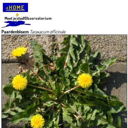
<HOME
Paardenbloem
Taraxacum officinale