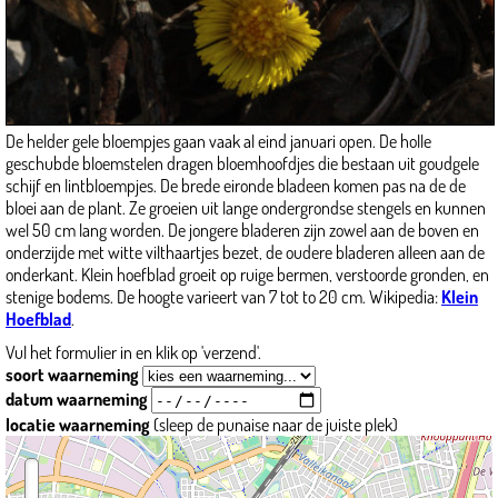
De helder gele bloempjes gaan vaak al eind januari open. De holle
geschubde bloemstelen dragen bloemhoofdjes die bestaan uit goudgele
schijf en lintbloempjes. De brede eironde bladeen komen pas na de de
bloei aan de plant. Ze groeien uit lange ondergrondse stengels en kunnen
wel 50 cm lang worden. De jongere bladeren zijn zowel aan de boven en
onderzijde met witte vilthaartjes bezet, de oudere bladeren alleen aan de
onderkant. Klein hoefblad groeit op ruige bermen, verstoorde gronden, en
stenige bodems. De hoogte varieert van 7 tot to 20 cm. Wikipedia:
Klein
Hoefblad
.
Vul het formulier in en klik op 'verzend'.
soort waarneming
datum waarneming
locatie waarneming
(sleep de punaise naar de juiste plek)