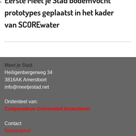
Eerste Meet je Stad bodemvocht
prototypes geplaatst in het kader
van SCOREwater
Meet je Stad
Heiligenbergerweg 34
3816AK Amersfoort
info@meetjestad.net
Onderdeel van:
Coöperatieve Universiteit Amersfoort
Contact
Nieuwsbrief